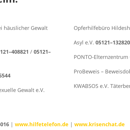
ei häuslicher Gewalt
Opferhilfebüro Hildes
Asyl e.V.
05121–132820
5121–408821
/
05121–
PONTO-Elternzentrum
ProBeweis – Beweisd
5544
KWABSOS e.V. Täterbe
xuelle Gewalt e.V.
6016
|
www.hilfetelefon.de
|
www.krisenchat.de