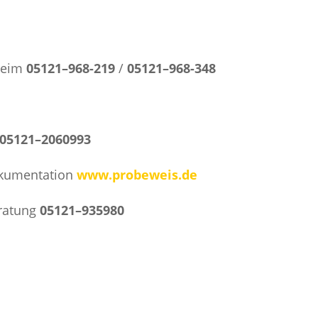
heim
05121–968-219
/
05121–968-348
05121–2060993
okumentation
www.probeweis.de
ratung
05121–935980