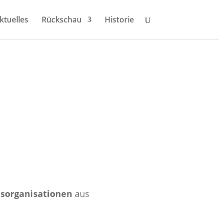
ktuelles
Rückschau
Historie
walt an Frauen
dsorganisationen
aus